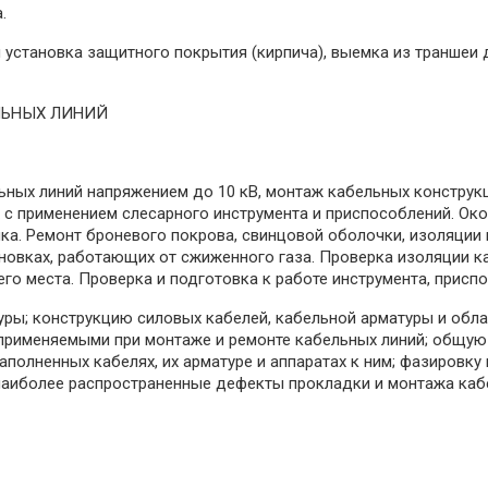
.
 и установка защитного покрытия (кирпича), выемка из траншеи
ЛЬНЫХ ЛИНИЙ
льных линий напряжением до 10 кВ, монтаж кабельных конструк
ах с применением слесарного инструмента и приспособлений. Ок
а. Ремонт броневого покрова, свинцовой оболочки, изоляции
ановках, работающих от сжиженного газа. Проверка изоляции 
го места. Проверка и подготовка к работе инструмента, приспо
уры; конструкцию силовых кабелей, кабельной арматуры и обла
применяемыми при монтаже и ремонте кабельных линий; общую
олненных кабелях, их арматуре и аппаратах к ним; фазировку 
наиболее распространенные дефекты прокладки и монтажа кабе