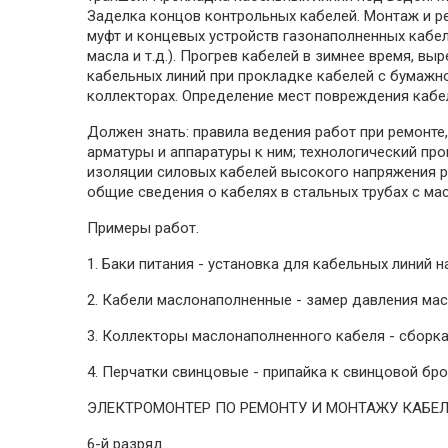
Заделка концов контрольных кабелей. Монтаж и р
муфт и концевых устройств газонаполненных кабе
масла и т.д.). Прогрев кабелей в зимнее время, в
кабельных линий при прокладке кабелей с бумажной
коллекторах. Определение мест повреждения кабе
Должен знать: правила ведения работ при ремонте
арматуры и аппаратуры к ним; технологический пр
изоляции силовых кабелей высокого напряжения р
общие сведения о кабелях в стальных трубах с ма
Примеры работ.
1. Баки питания - установка для кабельных линий н
2. Кабели маслонаполненные - замер давления масл
3. Коллекторы маслонаполненного кабеля - сборка
4. Перчатки свинцовые - припайка к свинцовой бро
ЭЛЕКТРОМОНТЕР ПО РЕМОНТУ И МОНТАЖУ КАБЕ
6-й разряд