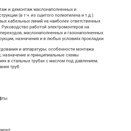
онтаж и демонтаж маслонаполненных и
кции (в т.ч. из сшитого полиэтилена и т.д.).
вых кабельных линий на наиболее ответственных
. Руководство работой электромонтеров на
 переходов, маслонаполненных и газонаполненных
рукции, назначения и в любых условиях прокладки.
рудования и аппаратуры; особенности монтажа
; назначение и принципиальные схемы
ях в стальных трубах с маслом под давлением;
ния труб.
фты.
емонт.