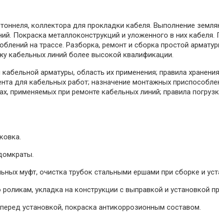
, тоннеля, коллектора для прокладки кабеля. Выполнение земл
ий. Покраска металлоконструкций и уложенного в них кабеля. П
облений на трассе. Разборка, ремонт и сборка простой армату
жу кабельных линий более высокой квалификации.
 кабельной арматуры, область их применения; правила хранени
ента для кабельных работ; назначение монтажных приспособле
ах, применяемых при ремонте кабельных линий; правила погрузк
ковка.
 домкраты.
ьных муфт, очистка трубок стальными ершами при сборке и уст
 роликам, укладка на конструкции с выправкой и установкой п
 перед установкой, покраска антикоррозионным составом.