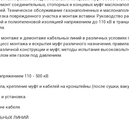
емонт соединительных, стопорных и концевых муфт маслонапол
лей. Техническое обслуживание газонаполненных и маслонапол
ырезка поврежденного участка и монтаж вставки. Руководство 
 и полиэтиленовой изоляцией напряжением до 110 кВ в траншеях
ля.
, монтаже и демонтаже кабельных линий в различных условиях 
оцесс монтажа и вскрытия муфт различного назначения; правил
азличной конструкции и муфт; методы испытания высоковольтн
слом или газом под давлением.
апряжением 110 - 500 кВ.
а, крепление муфт и кабелей на кронштейны (после сушки, вак
 и установка.
не кабеля.
ЛЬНЫХ ЛИНИЙ