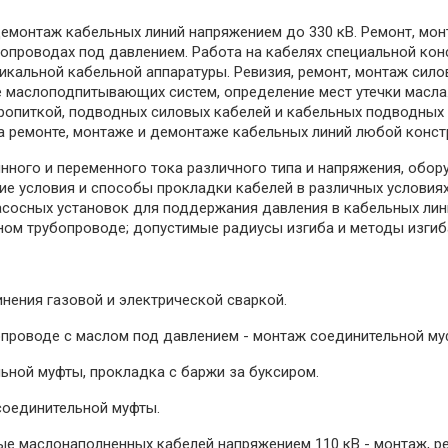
 демонтаж кабельных линий напряжением до 330 кВ. Ремонт, м
проводах под давлением. Работа на кабелях специальной констру
икальной кабельной аппаратуры. Ревизия, ремонт, монтаж сило
ие маслоподпитывающих систем, определение мест утечки масла
пропиткой, подводных силовых кабелей и кабельных подводных
на ремонте, монтаже и демонтаже кабельных линий любой конст
нного и переменного тока различного типа и напряжения, обо
ие условия и способы прокладки кабелей в различных условиях
осных установок для поддержания давления в кабельных лини
ном трубопроводе; допустимые радиусы изгиба и методы изгиба
нения газовой и электрической сваркой.
опроводе с маслом под давлением - монтаж соединительной му
ьной муфты, прокладка с баржи за буксиром.
соединительной муфты.
ые маслонаполненных кабелей напряжением 110 кВ - монтаж, р