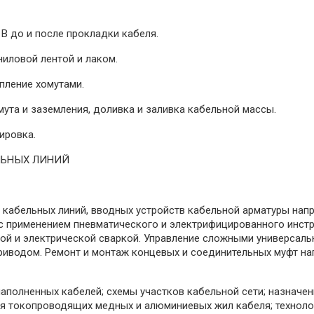
 В до и после прокладки кабеля.
ниловой лентой и лаком.
пление хомутами.
ута и заземления, доливка и заливка кабельной массы.
ировка.
ЛЬНЫХ ЛИНИЙ
 кабельных линий, вводных устройств кабельной арматуры нап
 с применением пневматического и электрифицированного инст
ой и электрической сваркой. Управление сложными универсал
иводом. Ремонт и монтаж концевых и соединительных муфт напря
аполненных кабелей; схемы участков кабельной сети; назначе
я токопроводящих медных и алюминиевых жил кабеля; техноло