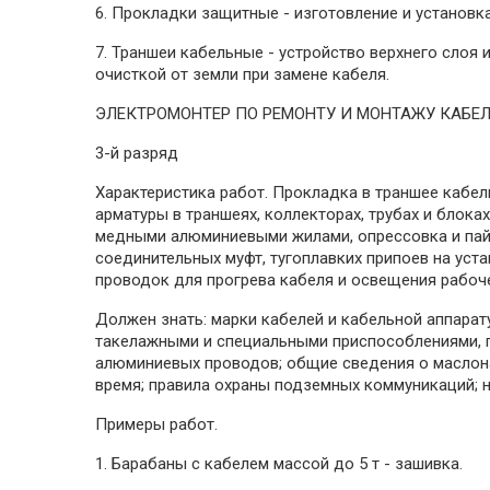
6. Прокладки защитные - изготовление и установка
7. Траншеи кабельные - устройство верхнего слоя
очисткой от земли при замене кабеля.
ЭЛЕКТРОМОНТЕР ПО РЕМОНТУ И МОНТАЖУ КАБЕ
3-й разряд
Характеристика работ. Прокладка в траншее кабе
арматуры в траншеях, коллекторах, трубах и блок
медными алюминиевыми жилами, опрессовка и пайк
соединительных муфт, тугоплавких припоев на уст
проводок для прогрева кабеля и освещения рабоче
Должен знать: марки кабелей и кабельной аппарат
такелажными и специальными приспособлениями, 
алюминиевых проводов; общие сведения о маслонап
время; правила охраны подземных коммуникаций; 
Примеры работ.
1. Барабаны с кабелем массой до 5 т - зашивка.