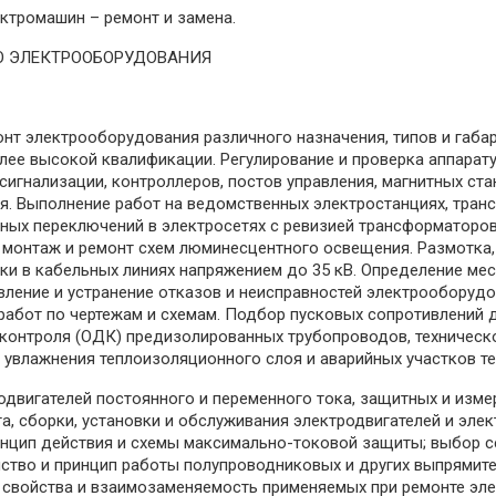
ектромашин – ремонт и замена.
Ю ЭЛЕКТРООБОРУДОВАНИЯ
онт электрооборудования различного назначения, типов и габ
ее высокой квалификации. Регулирование и проверка аппарату
 сигнализации, контроллеров, постов управления, магнитных ст
. Выполнение работ на ведомственных электростанциях, тран
ных переключений в электросетях с ревизией трансформаторов
, монтаж и ремонт схем люминесцентного освещения. Размотка,
ки в кабельных линиях напряжением до 35 кВ. Определение ме
вление и устранение отказов и неисправностей электрооборуд
работ по чертежам и схемам. Подбор пусковых сопротивлений д
контроля (ОДК) предизолированных трубопроводов, техническо
 увлажнения теплоизоляционного слоя и аварийных участков т
одвигателей постоянного и переменного тока, защитных и изм
, сборки, установки и обслуживания электродвигателей и эле
инцип действия и схемы максимально-токовой защиты; выбор се
йство и принцип работы полупроводниковых и других выпрямите
у, свойства и взаимозаменяемость применяемых при ремонте э