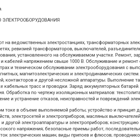
.
Ю ЭЛЕКТРООБОРУДОВАНИЯ
от на ведомственных электростанциях, трансформаторных эле
етях, ревизией трансформаторов, выключателей, разъединителе
ования, установленного на обслуживаемом участке. Ремонт, з
 и кабелей напряжением свыше 1000 В. Обслуживание и ремонт
трах и техническом обслуживании электрооборудования с выпо
гнитных, магнитоэлектрических и электродинамических систем.
лей, контакторов и другой несложной аппаратуры. Выполнение 
е кабельных трасс и проводки. Заряд аккумуляторных батарей.
. Обработка по чертежу изоляционных материалов: текстолита,
ение и устранение отказов, неисправностей и повреждений эл
ом токе в объеме выполняемой работы; устройство и принцип 
йств, электросетей и электроприборов, масляных выключателей,
 и другой электроаппаратуры и электроприборов; конструкцию 
сокого напряжения; безопасные приемы работ, последовательн
ок электрических машин; виды припоев и флюсов; проводнико