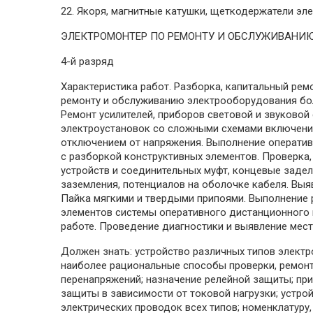
22. Якоря, магнитные катушки, щеткодержатели эл
ЭЛЕКТРОМОНТЕР ПО РЕМОНТУ И ОБСЛУЖИВАНИ
4-й разряд
Характеристика работ. Разборка, капитальный рем
ремонту и обслуживанию электрооборудования бол
Ремонт усилителей, приборов световой и звуковой
электроустановок со сложными схемами включения
отключением от напряжения. Выполнение оператив
с разборкой конструктивных элементов. Проверка
устройств и соединительных муфт, концевые задел
заземления, потенциалов на оболочке кабеля. Выя
Пайка мягкими и твердыми припоями. Выполнение 
элементов системы оперативного дистанционного 
работе. Проведение диагностики и выявление мест
Должен знать: устройство различных типов электр
наиболее рациональные способы проверки, ремонта
перенапряжений; назначение релейной защиты; пр
защиты в зависимости от токовой нагрузки; устро
электрических проводок всех типов; номенклатур