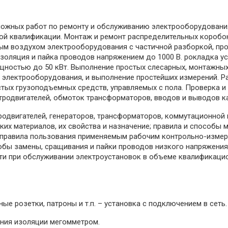
ложных работ по ремонту и обслуживанию электрооборудовани
й квалификации. Монтаж и ремонт распределительных коробок
ым воздухом электрооборудования с частичной разборкой, про
изоляция и пайка проводов напряжением до 1000 В. рокладка у
щностью до 50 кВт. Выполнение простых слесарных, монтажных
электрооборудования, и выполнение простейших измерений. Ра
тых грузоподъемных средств, управляемых с пола. Проверка 
тродвигателей, обмоток трансформаторов, вводов и выводов к
родвигателей, генераторов, трансформаторов, коммутационной
их материалов, их свойства и назначение; правила и способы
 правила пользования применяемым рабочим контрольно-измер
собы замены, сращивания и пайки проводов низкого напряжения
ти при обслуживании электроустановок в объеме квалификацио
ые розетки, патроны и т.п. – установка с подключением в сеть.
ения изоляции мегомметром.