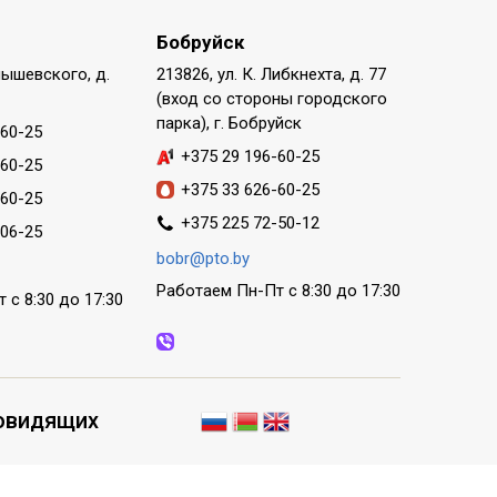
Бобруйск
нышевского, д.
213826, ул. К. Либкнехта, д. 77
(вход со стороны городского
парка), г. Бобруйск
-60-25
+375 29 196-60-25
-60-25
+375 33 626-60-25
-60-25
+375 225 72-50-12
-06-25
bobr@pto.by
Работаем Пн-Пт с 8:30 до 17:30
 с 8:30 до 17:30
овидящих