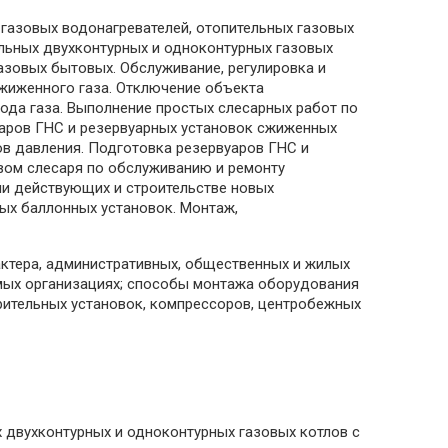
 газовых водонагревателей, отопительных газовых
ольных двухконтурных и одноконтурных газовых
азовых бытовых. Обслуживание, регулировка и
сжиженного газа. Отключение объекта
хода газа. Выполнение простых слесарных работ по
уаров ГНС и резервуарных установок сжиженных
ов давления. Подготовка резервуаров ГНС и
вом слесаря по обслуживанию и ремонту
и действующих и строительстве новых
вых баллонных установок. Монтаж,
ктера, административных, общественных и жилых
емых организациях; способы монтажа оборудования
арительных установок, компрессоров, центробежных
х двухконтурных и одноконтурных газовых котлов с