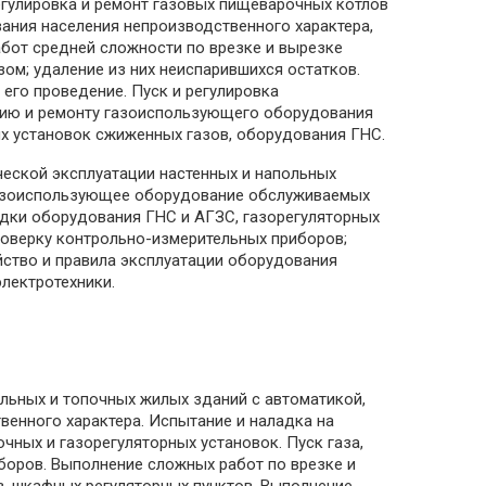
егулировка и ремонт газовых пищеварочных котлов
ания населения непроизводственного характера,
абот средней сложности по врезке и вырезке
ом; удаление из них неиспарившихся остатков.
его проведение. Пуск и регулировка
анию и ремонту газоиспользующего оборудования
х установок сжиженных газов, оборудования ГНС.
ческой эксплуатации настенных и напольных
в газоиспользующее оборудование обслуживаемых
адки оборудования ГНС и АГЗС, газорегуляторных
споверку контрольно-измерительных приборов;
йство и правила эксплуатации оборудования
электротехники.
ельных и топочных жилых зданий с автоматикой,
енного характера. Испытание и наладка на
чных и газорегуляторных установок. Пуск газа,
боров. Выполнение сложных работ по врезке и
в, шкафных регуляторных пунктов. Выполнение