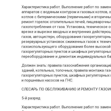
Характеристика работ. Выполнение работ по замен
аппаратов с водяным контуром и газовых котлов,
котлов с битермическими (первичными) и вторичны
ремонт горелок отопительных печей, пищеварочных
газопотребления от газа. Установка, техническое
врезке и вырезке вводных и внутренних действую
газов, автоцистерн, оборудования газорегуляторн
резервуарных установок сжиженных газов к техни
газоиспользующего оборудования более высокой 
газорегуляторных пунктов и шкафных регуляторных
переоборудование и демонтаж индивидуальных ба
Должен знать: правила газоснабжения организаци
зданий, котельных, топочных; правила монтажа г
газорегуляторных пунктов, шкафных регуляторных 
и поршневых насосов на ГНС.
СЛЕСАРЬ ПО ОБСЛУЖИВАНИЮ И РЕМОНТУ ГАЗО
5-й разряд
Характеристика работ. Выполнение работ по замен