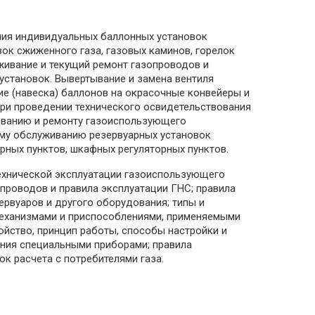
ения индивидуальных баллонных установок
ок сжиженного газа, газовых каминов, горелок
уживание и текущий ремонт газопроводов и
установок. Вывертывание и замена вентиля
ие (навеска) баллонов на окрасочные конвейеры и
 при проведении технического освидетельствования
живанию и ремонту газоиспользующего
ому обслуживанию резервуарных установок
рных пунктов, шкафных регуляторных пунктов.
технической эксплуатации газоиспользующего
опроводов и правила эксплуатации ГНС; правила
рвуаров и другого оборудования; типы и
 механизмами и приспособлениями, применяемыми
ойство, принцип работы, способы настройки и
ания специальными приборами; правила
к расчета с потребителями газа.