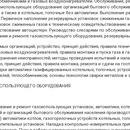
обменниками и газовых воздухонагревателей. Обслуживание, р
газоиспользующее оборудование организаций бытового обслужив
а также в котельные, топочные без автоматики. Выполнение р
 Первичное наполнение резервуарных установок сжиженным газ
овок сжиженных газов к техническому освидетельствованию и 
ьствование автоцистерн. Руководство слесарями по обслужив
ании и ремонте газоиспользующего оборудования, резервуарны
ых организаций; устройство, принцип действия, правила техни
газовых воздухонагревателей; правила монтажа и пуска газа 
транения неисправностей; методы проведения испытаний и нал
во, принцип действия, правила монтажа, ремонта и сдачи на го
адки автоматики газифицированных котельных, топочных; устро
елей, теплообменников; основы технологии сварки металлов и 
ИСПОЛЬЗУЮЩЕГО ОБОРУДОВАНИЯ
живание и ремонт газоиспользующих установок, автоматики, кот
 и организаций бытового обслуживания населения производств
 автоматики котлов, газогорелочных устройств котельных, топо
опительных установок. Наладка контрольно-измерительных при
оводов. Пуск в работу и отключение газорегуляторных пункто