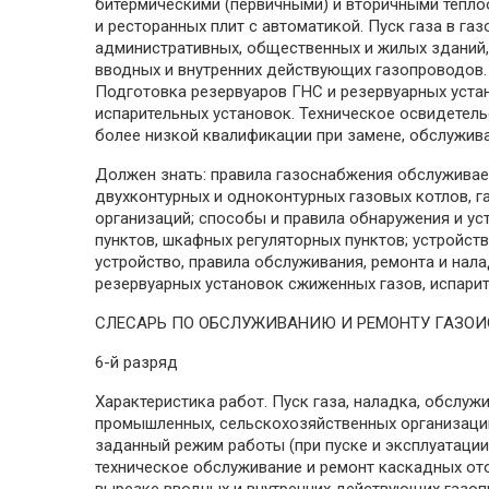
битермическими (первичными) и вторичными тепло
и ресторанных плит с автоматикой. Пуск газа в 
административных, общественных и жилых зданий, 
вводных и внутренних действующих газопроводов.
Подготовка резервуаров ГНС и резервуарных устан
испарительных установок. Техническое освидетел
более низкой квалификации при замене, обслужив
Должен знать: правила газоснабжения обслуживаем
двухконтурных и одноконтурных газовых котлов, 
организаций; способы и правила обнаружения и ус
пунктов, шкафных регуляторных пунктов; устройст
устройство, правила обслуживания, ремонта и нал
резервуарных установок сжиженных газов, испарит
СЛЕСАРЬ ПО ОБСЛУЖИВАНИЮ И РЕМОНТУ ГАЗО
6-й разряд
Характеристика работ. Пуск газа, наладка, обслу
промышленных, сельскохозяйственных организаций
заданный режим работы (при пуске и эксплуатации)
техническое обслуживание и ремонт каскадных от
вырезке вводных и внутренних действующих газопр