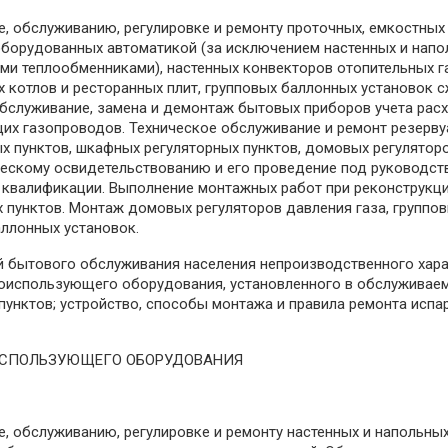
е, обслуживанию, регулировке и ремонту проточных, емкостных
 оборудованных автоматикой (за исключением настенных и нап
ми теплообменниками), настенных конвекторов отопительных г
 котлов и ресторанных плит, групповых баллонных установок 
 обслуживание, замена и демонтаж бытовых приборов учета рас
щих газопроводов. Техническое обслуживание и ремонт резерв
ых пунктов, шкафных регуляторных пунктов, домовых регулятор
ческому освидетельствованию и его проведение под руководст
квалификации. Выполнение монтажных работ при реконструкци
 пунктов. Монтаж домовых регуляторов давления газа, группо
ллонных установок.
й бытового обслуживания населения непроизводственного хара
азоиспользующего оборудования, установленного в обслужива
пунктов; устройство, способы монтажа и правила ремонта исп
ИСПОЛЬЗУЮЩЕГО ОБОРУДОВАНИЯ
е, обслуживанию, регулировке и ремонту настенных и напольны