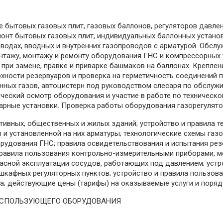
е бытовых газовых плит, газовых баллонов, регуляторов давл
монт бытовых газовых плит, индивидуальных баллонных установ
вводах, вводных и внутренних газопроводов с арматурой. Обсл
нтажу, монтажу и ремонту оборудования ГНС и компрессорных 
 при замене, правке и приварке башмаков на баллонах. Креплен
ерхности резервуаров и проверка на герметичность соединений
нных газов, автоцистерн под руководством слесаря по обслу
ческий осмотр оборудования и участие в работе по техническ
арные установки. Проверка работы оборудования газорегулято
тивных, общественных и жилых зданий; устройство и правила 
 и установленной на них арматуры; технологические схемы газ
рудования ГНС; правила освидетельствования и испытания резе
и правила пользования контрольно-измерительными приборами,
пасной эксплуатации сосудов, работающих под давлением; устр
шкафных регуляторных пунктов; устройство и правила пользов
а; действующие цены (тарифы) на оказываемые услуги и порядо
ИСПОЛЬЗУЮЩЕГО ОБОРУДОВАНИЯ